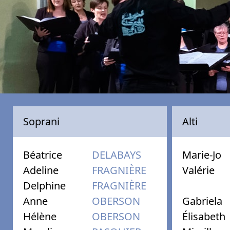
Soprani
Alti
Béatrice
DELABAYS
Marie-Jo
Adeline
FRAGNIÈRE
Valérie
Delphine
FRAGNIÈRE
Anne
OBERSON
Gabriela
Hélène
OBERSON
Élisabeth