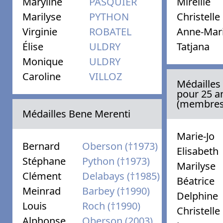
Maryline
PASQUIER
Mireille
Marilyse
PYTHON
Christelle
Virginie
ROBATEL
Anne-Mar
Élise
ULDRY
Tatjana
Monique
ULDRY
Caroline
VILLOZ
Médailles 
pour 25 a
(membres 
Médailles Bene Merenti
Marie-Jo
Bernard
Oberson (†1973)
Elisabeth
Stéphane
Python (†1973)
Marilyse
Clément
Delabays (†1985)
Béatrice
Meinrad
Barbey (†1990)
Delphine
Louis
Roch (†1990)
Christelle
Alphonse
Oberson (2003)